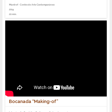
Muntref - Centro de Arte Contemporáneo
2014
20 min.
Bocanada “Making-of”